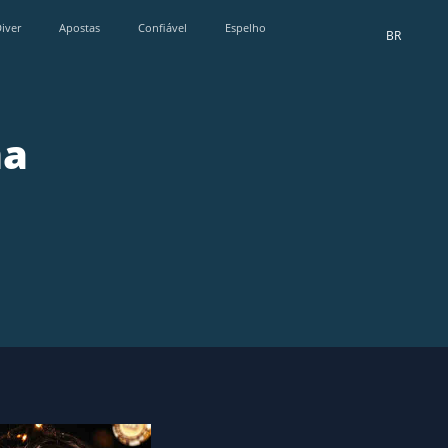
iver
Apostas
Confiável
Espelho
BR
ma