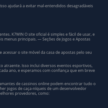
so ajudará a evitar mal-entendidos desagradáveis ​​
es. K7WIN O site oficial é simples e fácil de usar, e
ois menus principais. — Seções de Jogos e Apostas
 acessar o site móvel da casa de apostas pelo seu
 atraente. Isso inclui diversos eventos esportivos,
a cada ano, e esperamos com confiança que em breve
s amantes de cassinos online podem encontrar tudo o
olher jogos de caça-níqueis de um desenvolvedor
 melhores provedores, como: