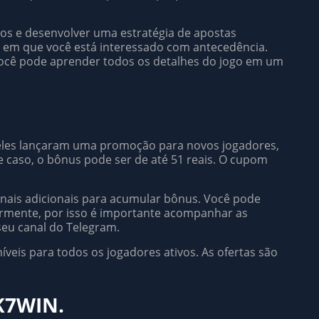
os e desenvolver uma estratégia de apostas
eis em que você está interessado com antecedência.
 você pode aprender todos os detalhes do jogo em um
 eles lançaram uma promoção para novos jogadores,
 caso, o bônus pode ser de até 51 reais. O cupom
nais adicionais para acumular bônus. Você pode
larmente, por isso é importante acompanhar as
seu canal do Telegram.
is para todos os jogadores ativos. As ofertas são
 K7WIN.