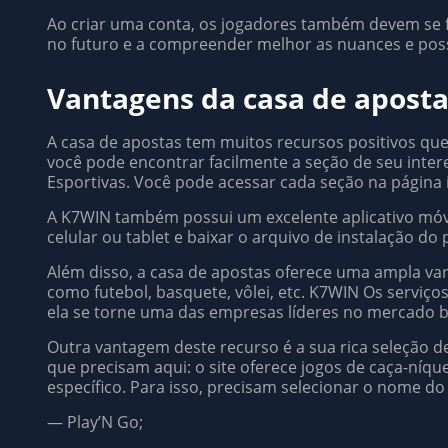
Ao criar uma conta, os jogadores também devem se fam
no futuro e a compreender melhor as nuances e possi
Vantagens da casa de apost
A casa de apostas tem muitos recursos positivos que c
você pode encontrar facilmente a seção de seu inter
Esportivas. Você pode acessar cada seção na página i
A K7WIN também possui um excelente aplicativo móvel
celular ou tablet e baixar o arquivo de instalação do 
Além disso, a casa de apostas oferece uma ampla vari
como futebol, basquete, vôlei, etc. K7WIN Os servi
ela se torne uma das empresas líderes no mercado b
Outra vantagem deste recurso é a sua rica seleção 
que precisam aqui: o site oferece jogos de caça-níq
específico. Para isso, precisam selecionar o nome d
— Play’N Go;