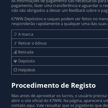
As informações de pagamento são necessárias para f
pagamento, fazer uma transferência e aguardar o re
não são obrigados a deixar um feedback sobre o p
K7WIN Depósitos e saques podem ser feitos no menor 
responderão rapidamente a qualquer uma das suas pe
🎈 A marca
🚩 Retirar o bônus
💰 Retirada
💎 Depósito
💥 Helpdesk
Procedimento de Registo
Mas antes de aproveitar os lucros, o usuário precisa f
abrir o site oficial do K7WIN. Na página, aparecer
contato aqui. Vale ressaltar que os jogadores que d