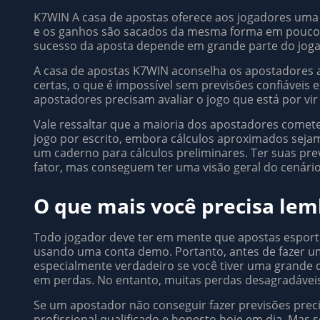
K7WIN A casa de apostas oferece aos jogadores uma
e os ganhos são sacados da mesma forma em pouco t
sucesso da aposta depende em grande parte do jog
A casa de apostas K7WIN aconselha os apostadores 
certas, o que é impossível sem previsões confiáveis ​
apostadores precisam avaliar o jogo que está por vir
Vale ressaltar que a maioria dos apostadores comete
jogo por escrito, embora cálculos aproximados seja
um caderno para cálculos preliminares. Ter suas pr
fator, mas conseguem ter uma visão geral do cenário,
O que mais você precisa le
Todo jogador deve ter em mente que apostas esporti
usando uma conta demo. Portanto, antes de fazer uma
especialmente verdadeiro se você tiver uma grande qu
em perdas. No entanto, muitas perdas desagradáveis
Se um apostador não conseguir fazer previsões preci
profissional qualificado e honesto hoje em dia. Mas