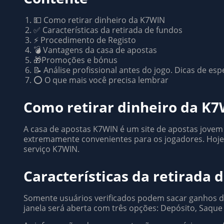
💵 Como retirar dinheiro da K7WIN
✅ Características da retirada de fundos
⚡ Procedimento de Registo
💣 Vantagens da casa de apostas
🎁Promoções e bónus
📝 Análise profissional antes do jogo. Dicas de esp
⭕ O que mais você precisa lembrar
Como retirar dinheiro da K
A casa de apostas
K7WIN
é um site de apostas jovem
extremamente convenientes para os jogadores. Hoje
serviço K7WIN.
Características da retirada 
Somente usuários verificados podem sacar ganhos de
janela será aberta com três opções: Depósito, Saque 