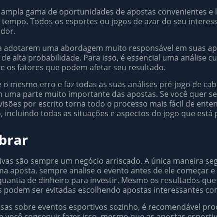
 ampla gama de oportunidades de apostas convenientes e l
empo. Todos os esportes ou jogos de azar do seu interess
ador.
a adotarem uma abordagem muito responsável em suas apos
​e de alta probabilidade. Para isso, é essencial uma análise
 e os fatores que podem afetar seu resultado.
 o mesmo erro e faz todas as suas análises pré-jogo de ca
m uma parte muito importante das apostas. Se você quer se
evisões por escrito torna todo o processo mais fácil de e
 incluindo todas as situações e aspectos do jogo que está p
mbrar
vas são sempre um negócio arriscado. A única maneira segu
 aposta, sempre analise o evento antes de ele começar e a
antia de dinheiro para investir. Mesmo os resultados que p
 ​​podem ser evitadas escolhendo apostas interessantes c
sas sobre eventos esportivos sozinho, é recomendável procu
 se você conseguir fazer isso, mesmo que as apostas esporti