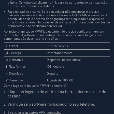
página. Os visitantes clicam no link para baixar o arquivo de instalação
em seus smartphones ou tablets.
Faça upload do arquivo. Se o seu celular não encontrar o arquivo
baixado, desative o antivírus e tente baixar o APK
K7WIN
novamente. A
possibilidade de o sistema de segurança ter bloqueado o arquivo de
uma fonte suspeita não pode ser descartada. O processo de download é
demorado e não danificará seu celular.
Ao iniciar o aplicativo K7WIN, o usuário não precisa configurar nenhum
parâmetro. O software é imediatamente utilizável e suas funções são
semelhantes às descritas no site oficial.
⚡ K7WIN
Características
💣 Recarga
instantaneamente
📱 Aplicativo
Disponível no site oficial
🖥 Plataformas
IOS, Android
✅ Download
Gratuito
🔗 Tamanho
A partir de 100 MB
Como faço para baixar o K7WIN no Android?
Clique no logotipo do Android na barra inferior do site do
cassino.
Verifique se o software foi baixado no seu telefone.
Execute o arquivo APK baixado.