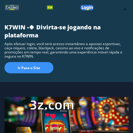
=
K7WIN -🍀 Divirta-se jogando na
plataforma
Após efetuar login, você terá acesso instantâneo a apostas esportivas,
caça-níqueis, roleta, blackjack, cassino ao vivo e notificações de
promoções em tempo real, garantindo uma experiência móvel rápida e
segura no K7WIN.
Ir Para o Site