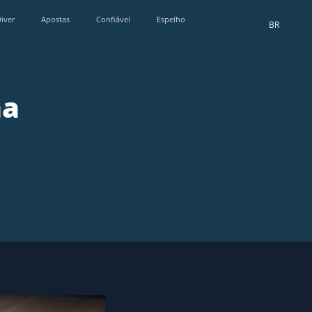
iver
Apostas
Confiável
Espelho
BR
ma