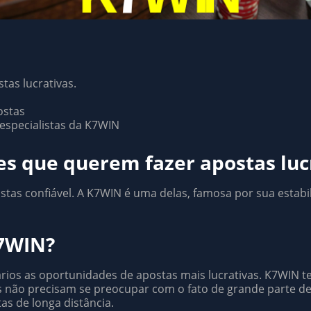
tas lucrativas.
ostas
especialistas da K7WIN
es que querem fazer apostas luc
stas confiável. A
K7WIN
é uma delas, famosa por sua estabi
K7WIN?
rios as oportunidades de apostas mais lucrativas. K7WIN 
es não precisam se preocupar com o fato de grande parte d
as de longa distância.