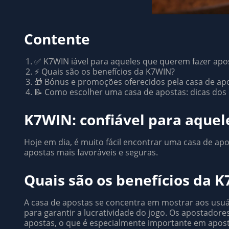
Contente
✅ K7WIN iável para aqueles que querem fazer apos
⚡ Quais são os benefícios da K7WIN?
🎁 Bónus e promoções oferecidos pela casa de ap
📝 Como escolher uma casa de apostas: dicas dos 
K7WIN: confiável para aquel
Hoje em dia, é muito fácil encontrar uma casa de apo
apostas mais favoráveis ​​e seguras.
Quais são os benefícios da 
A casa de apostas se concentra em mostrar aos usuá
para garantir a lucratividade do jogo. Os apostador
apostas, o que é especialmente importante em apost