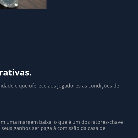
rativas.
lidade e que oferece aos jogadores as condições de
tem uma margem baixa, o que é um dos fatores-chave
e seus ganhos ser paga à comissão da casa de